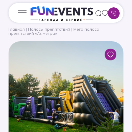
Главная
|
Полосы препятствий
|
Мега полоса
препятствий «72 метра»