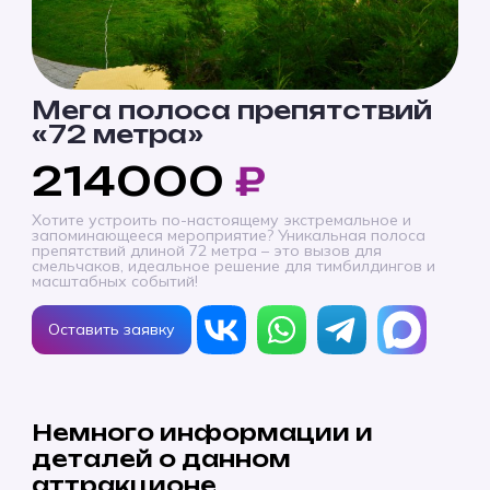
Мега полоса препятствий
«72 метра»
214000
₽
Хотите устроить по-настоящему экстремальное и
запоминающееся мероприятие? Уникальная полоса
препятствий длиной 72 метра – это вызов для
смельчаков, идеальное решение для тимбилдингов и
масштабных событий!
Оставить заявку
Немного информации и
деталей о данном
аттракционе